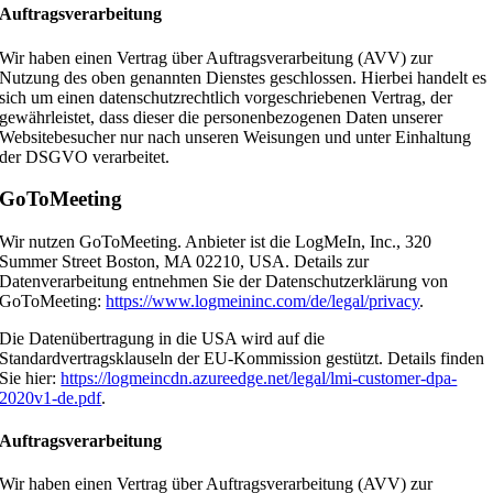
Auftragsverarbeitung
Wir haben einen Vertrag über Auftragsverarbeitung (AVV) zur
Nutzung des oben genannten Dienstes geschlossen. Hierbei handelt es
sich um einen datenschutzrechtlich vorgeschriebenen Vertrag, der
gewährleistet, dass dieser die personenbezogenen Daten unserer
Websitebesucher nur nach unseren Weisungen und unter Einhaltung
der DSGVO verarbeitet.
GoToMeeting
Wir nutzen GoToMeeting. Anbieter ist die LogMeIn, Inc., 320
Summer Street Boston, MA 02210, USA. Details zur
Datenverarbeitung entnehmen Sie der Datenschutzerklärung von
GoToMeeting:
https://www.logmeininc.com/de/legal/privacy
.
Die Datenübertragung in die USA wird auf die
Standardvertragsklauseln der EU-Kommission gestützt. Details finden
Sie hier:
https://logmeincdn.azureedge.net/legal/lmi-customer-dpa-
2020v1-de.pdf
.
Auftragsverarbeitung
Wir haben einen Vertrag über Auftragsverarbeitung (AVV) zur