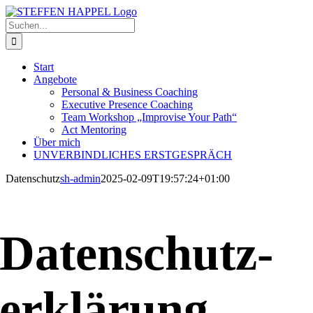
Zum
Inhalt
Suche
springen
nach:
Start
Angebote
Personal & Business Coaching
Executive Presence Coaching
Team Workshop „Improvise Your Path“
Act Mentoring
Über mich
UNVERBINDLICHES ERSTGESPRÄCH
Datenschutz
sh-admin
2025-02-09T19:57:24+01:00
Datenschutz­
erklärung