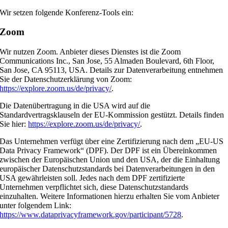
Wir setzen folgende Konferenz-Tools ein:
Zoom
Wir nutzen Zoom. Anbieter dieses Dienstes ist die Zoom
Communications Inc., San Jose, 55 Almaden Boulevard, 6th Floor,
San Jose, CA 95113, USA. Details zur Datenverarbeitung entnehmen
Sie der Datenschutzerklärung von Zoom:
https://explore.zoom.us/de/privacy/
.
Die Datenübertragung in die USA wird auf die
Standardvertragsklauseln der EU-Kommission gestützt. Details finden
Sie hier:
https://explore.zoom.us/de/privacy/
.
Das Unternehmen verfügt über eine Zertifizierung nach dem „EU-US
Data Privacy Framework“ (DPF). Der DPF ist ein Übereinkommen
zwischen der Europäischen Union und den USA, der die Einhaltung
europäischer Datenschutzstandards bei Datenverarbeitungen in den
USA gewährleisten soll. Jedes nach dem DPF zertifizierte
Unternehmen verpflichtet sich, diese Datenschutzstandards
einzuhalten. Weitere Informationen hierzu erhalten Sie vom Anbieter
unter folgendem Link:
https://www.dataprivacyframework.gov/participant/5728
.