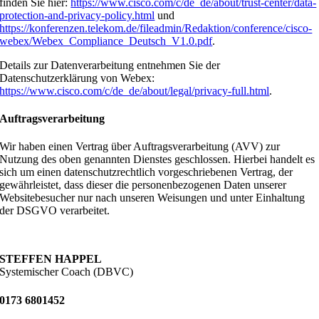
finden Sie hier:
https://www.cisco.com/c/de_de/about/trust-center/data-
protection-and-privacy-policy.html
und
https://konferenzen.telekom.de/fileadmin/Redaktion/conference/cisco-
webex/Webex_Compliance_Deutsch_V1.0.pdf
.
Details zur Datenverarbeitung entnehmen Sie der
Datenschutzerklärung von Webex:
https://www.cisco.com/c/de_de/about/legal/privacy-full.html
.
Auftragsverarbeitung
Wir haben einen Vertrag über Auftragsverarbeitung (AVV) zur
Nutzung des oben genannten Dienstes geschlossen. Hierbei handelt es
sich um einen datenschutzrechtlich vorgeschriebenen Vertrag, der
gewährleistet, dass dieser die personenbezogenen Daten unserer
Websitebesucher nur nach unseren Weisungen und unter Einhaltung
der DSGVO verarbeitet.
STEFFEN HAPPEL
Systemischer Coach (DBVC)
0173 6801452